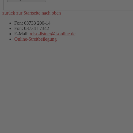
zurück
zur Startseite
nach oben
Fon: 03733 200-14
Fon: 037341 7342
E-Mail:
reise-listner@t-online.de
Online-Streitbeilegung